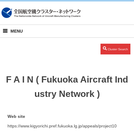
日本語
MENU
Cluster Search
F A I N ( Fukuoka Aircraft Ind
ustry Network )
Web site
https://www.kigyorichi.pref.fukuoka.lg.jp/appeals/project10