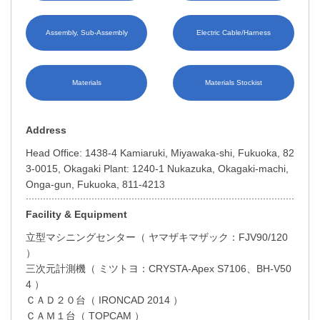
Assembly, Sub-Assembly
Electric Cable/Harness
Materials
Materials Stockist
Address
Head Office: 1438-4 Kamiaruki, Miyawaka-shi, Fukuoka, 82
3-0015, Okagaki Plant: 1240-1 Nukazuka, Okagaki-machi,
Onga-gun, Fukuoka, 811-4213
Facility & Equipment
立型マシニングセンター（ ヤマザキマザック：FJV90/120
）
三次元計測機（ ミツトヨ：CRYSTA-Apex S7106、BH-V50
4 ）
ＣＡＤ２０台（ IRONCAD 2014 ）
ＣＡＭ１台（ TOPCAM ）