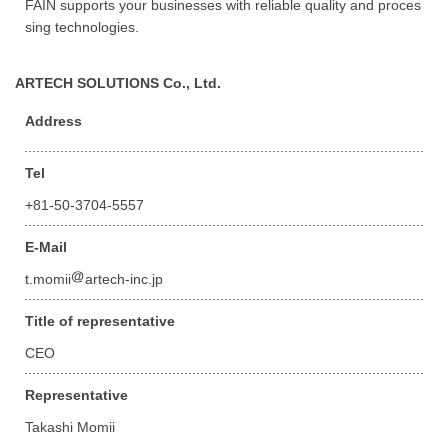
FAIN supports your businesses with reliable quality and proces
sing technologies.
ARTECH SOLUTIONS Co., Ltd.
Address
Tel
+81-50-3704-5557
E-Mail
t.momii
artech-inc.jp
Title of representative
CEO
Representative
Takashi Momii