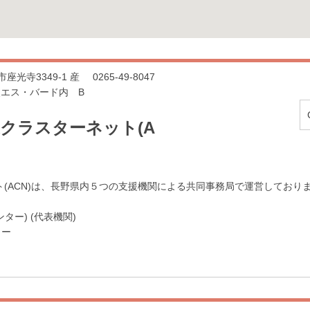
市座光寺3349-1 産
0265-49-8047
エス・バード内 B
業クラスターネット(A
ト(ACN)は、長野県内５つの支援機関による共同事務局で運営しており
ー) (代表機関)
ター