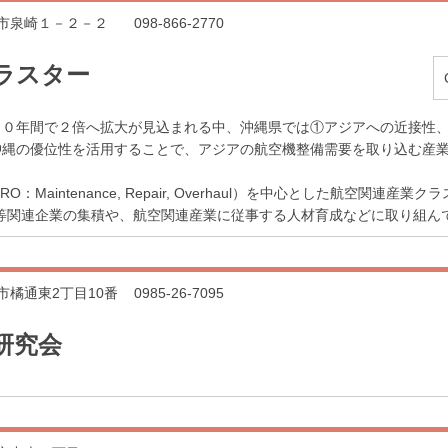
那覇市泉崎１－２－２
098-866-2770
ラスター
１０年間で２倍へ拡大が見込まれる中、沖縄県では①アジアへの近接性
沖縄の優位性を活用することで、アジアの航空機整備需要を取り込む産
Maintenance, Repair, Overhaul）を中心とした航空関連
等関連企業の集積や、航空関連産業に従事する人材育成などに取り組ん
崎市橘通東2丁目10番
0985-26-7095
研究会