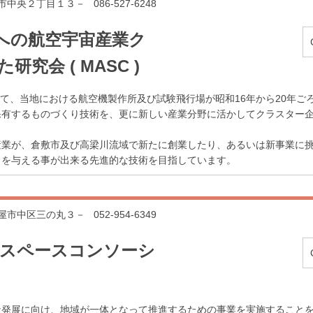
倉敷市中央２丁目１３－
086-527-6248
への航空宇宙産業ク
究会 ( MASC )
いて、当地における航空機製作所及び試験飛行場が昭和16年から20年ご
保有するものづくり技術を、更に新しい産業分野に活かしてクラスター
産業が、倉敷市及び高梁川流域で新たに創業したり、あるいは新事業に
」を与える事が出来る先進的な技術を目指しています。
名古屋市中区三の丸３－
052-954-6349
スペースコンソーシ
な発展に向け、地域が一体となって推進するための事業を実施すること