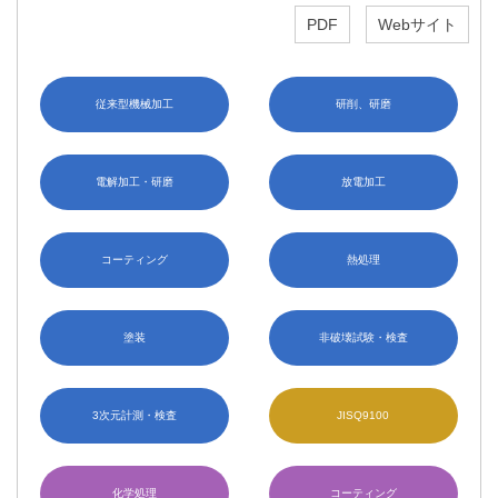
PDF
Webサイト
従来型機械加工
研削、研磨
電解加工・研磨
放電加工
コーティング
熱処理
塗装
非破壊試験・検査
3次元計測・検査
JISQ9100
化学処理
コーティング