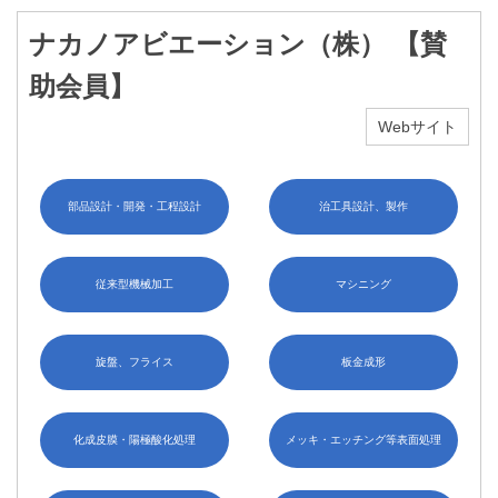
ナカノアビエーション（株） 【賛
助会員】
Webサイト
部品設計・開発・工程設計
治工具設計、製作
従来型機械加工
マシニング
旋盤、フライス
板金成形
化成皮膜・陽極酸化処理
メッキ・エッチング等表面処理