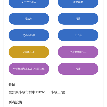
レーザー加工
板金成形
複合材
溶接
その他溶接
その他
JISQ9100
従来型機械加工
特殊機械加工および表面強化
溶接
住所
愛知県小牧市村中1103-1 (小牧工場)
所有設備