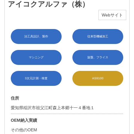
アイコクアルファ（株）
Webサイト
治工具設計、製作
従来型機械加工
マシニング
旋盤、フライス
3次元計測・検査
AS9100
住所
愛知県稲沢市祖父江町森上本郷十一４番地１
OEM納入実績
その他のOEM