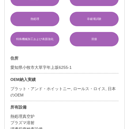
熱処理
非破壊試験
特殊機械加工および表面強化
溶接
住所
愛知県小牧市大草字年上坂6255-1
OEM納入実績
プラット・アンド・ホイットニー, ロールス・ロイス, 日本
のOEM
所有設備
熱処理真空炉
プラズマ溶射
浸透探傷検査設備