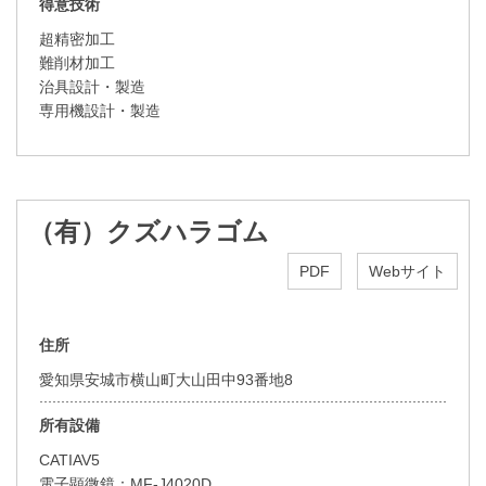
得意技術
超精密加工
難削材加工
治具設計・製造
専用機設計・製造
（有）クズハラゴム
PDF
Webサイト
住所
愛知県安城市横山町大山田中93番地8
所有設備
CATIAV5
電子顕微鏡：MF-J4020D