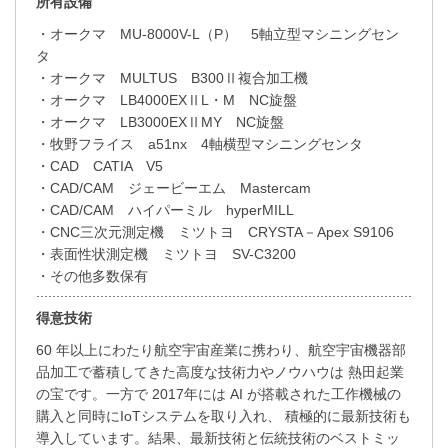
所有設備
・オークマ MU-8000V-L（P） 5軸立型マシニングセン
タ
・オークマ MULTUS B300Ⅱ複合加工機
・オークマ LB4000EXⅡL・M NC旋盤
・オークマ LB3000EXⅡMY NC旋盤
・牧野フライス a51nx 4軸横型マシニングセンタ
・CAD CATIA V5
・CAD/CAM ジェービーエム Mastercam
・CAD/CAM ハイパーミル hyperMILL
・CNC三次元測定機 ミツトヨ CRYSTA－Apex S9106
・表面性状測定機 ミツトヨ SV-C3200
・その他多数保有
得意技術
60 年以上にわたり航空宇宙産業に携わり、航空宇宙機器部
品加工で蓄積してきた高度な技術力やノウハウは 熱田起業
の宝です。一方で 2017年には AI が搭載された工作機械の
購入と同時にIoTシステムを取り入れ、 積極的に最新技術も
導入しています。結果、最新技術と伝統技術のベストミッ