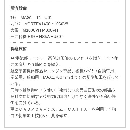
所有設備
ﾏｷﾉ MAG1 T1 a61
ﾏｻﾞｯｸ VORTEX1400 e1060V8
大隈 M1000VH M800VH
三井精機 HS6A HS5A HU50T
得意技術
AP事業部 ニッチ、高付加価値のモノ作りを指向、1975年
に国産初の５軸ＭＣを導入。
航空宇宙機体部品やエンジン部品、各種ｲﾝﾍﾟﾗ（自動車用、
産業用、船舶用：MAX1,700ｍｍまで）の切削加工を行って
いる。
同時５軸制御ＭＣを使い、複雑な３次元曲面形状の部品を
高精度に切削する技術力は国内だけでなく海外でも高い評
価を受けている。
更にＣＡＤ／ＣＡＭシステム（ＣＡＴＩＡ）を利用した独
自の切削加工技術や工具を確立。