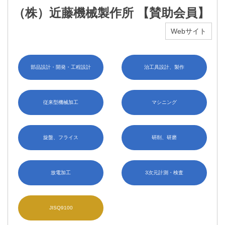
（株）近藤機械製作所 【賛助会員】
Webサイト
部品設計・開発・工程設計
治工具設計、製作
従来型機械加工
マシニング
旋盤、フライス
研削、研磨
放電加工
3次元計測・検査
JISQ9100