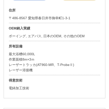
住所
〒486-8567 愛知県春日井市御幸町1-3-1
OEM納入実績
ボーイング, エアバス, 日本のOEM, その他のOEM
所有設備
最大浴槽60,000L
作業面積8m×3ｍ
レーザートラッカ(AT960-MR、T-ProbeⅡ)
レーザー溶接機
得意技術
電鋳加工技術