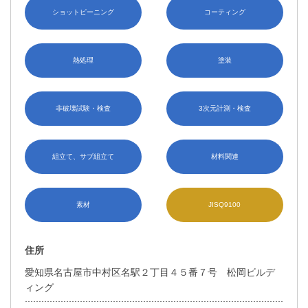
ショットピーニング
コーティング
熱処理
塗装
非破壊試験・検査
3次元計測・検査
組立て、サブ組立て
材料関連
素材
JISQ9100
住所
愛知県名古屋市中村区名駅２丁目４５番７号 松岡ビルデ
ィング