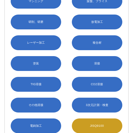
マシニング
旋盤、フライス
研削、研磨
放電加工
レーザー加工
複合材
塗装
溶接
TIG溶接
CO2溶接
その他溶接
3次元計測・検査
電鋳加工
JISQ9100