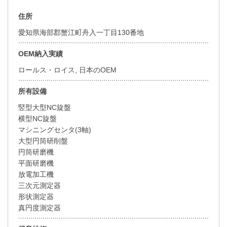
住所
愛知県海部郡蟹江町舟入一丁目130番地
OEM納入実績
ロールス・ロイス, 日本のOEM
所有設備
竪型大型NC旋盤
横型NC旋盤
マシニングセンタ(3軸)
大型円筒研削盤
円筒研磨機
平面研磨機
放電加工機
三次元測定器
形状測定器
真円度測定器