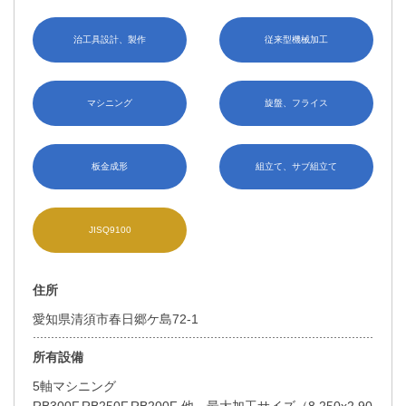
治工具設計、製作
従来型機械加工
マシニング
旋盤、フライス
板金成形
組立て、サブ組立て
JISQ9100
住所
愛知県清須市春日郷ケ島72-1
所有設備
5軸マシニング
RB300F,RB250F,RB200F 他 最大加工サイズ（8,250x2,90