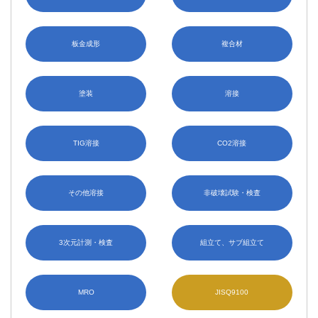
板金成形
複合材
塗装
溶接
TIG溶接
CO2溶接
その他溶接
非破壊試験・検査
3次元計測・検査
組立て、サブ組立て
MRO
JISQ9100