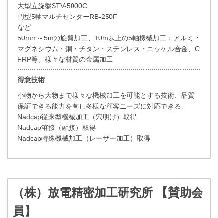
大型立旋盤STV-5000C
門型5軸マルチセンターRB-250F
など
50mm～5mの旋盤加工、10m以上の5軸機械加工：アルミ・
マグネシウム・銅・チタン・ステンレス・ニッケル合金、C
FRP等、様々な材質の金属加工
得意技術
小物から大物まで様々な機械加工を可能とする技術、品質
保証できる能力を有し多様な顧客ニーズに対応できる。
Nadcap従来型機械加工（穴明け）取得
Nadcap溶接（融接）取得
Nadcap特殊機械加工（レーザー加工）取得
（株）放電精密加工研究所 【賛助会
員】