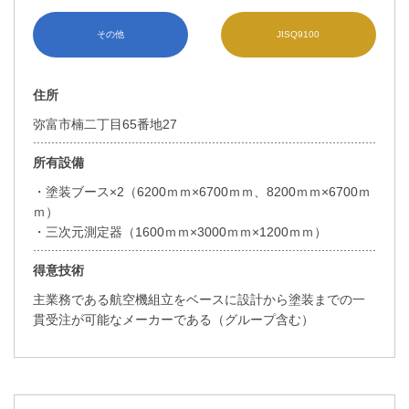
その他
JISQ9100
住所
弥富市楠二丁目65番地27
所有設備
・塗装ブース×2（6200ｍｍ×6700ｍｍ、8200ｍｍ×6700ｍ
ｍ）
・三次元測定器（1600ｍｍ×3000ｍｍ×1200ｍｍ）
得意技術
主業務である航空機組立をベースに設計から塗装までの一
貫受注が可能なメーカーである（グループ含む）