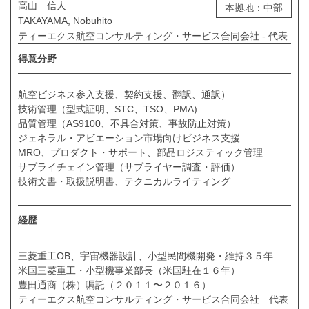
高山 信人
本拠地：中部
TAKAYAMA, Nobuhito
ティーエクス航空コンサルティング・サービス合同会社 - 代表
得意分野
航空ビジネス参入支援、契約支援、翻訳、通訳）
技術管理（型式証明、STC、TSO、PMA)
品質管理（AS9100、不具合対策、事故防止対策）
ジェネラル・アビエーション市場向けビジネス支援
MRO、プロダクト・サポート、部品ロジスティック管理
サプライチェイン管理（サプライヤー調査・評価）
技術文書・取扱説明書、テクニカルライティング
経歴
三菱重工OB、宇宙機器設計、小型民間機開発・維持３５年
米国三菱重工・小型機事業部長（米国駐在１６年）
豊田通商（株）嘱託（２０１１〜２０１６）
ティーエクス航空コンサルティング・サービス合同会社 代表