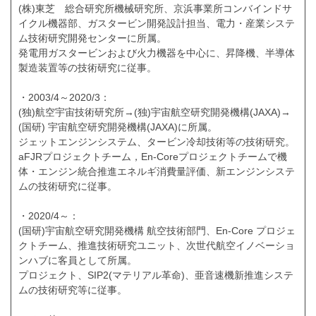
(株)東芝 総合研究所機械研究所、京浜事業所コンバインドサ
イクル機器部、ガスタービン開発設計担当、電力・産業システ
ム技術研究開発センターに所属。
発電用ガスタービンおよび火力機器を中心に、昇降機、半導体
製造装置等の技術研究に従事。
・2003/4～2020/3：
(独)航空宇宙技術研究所→(独)宇宙航空研究開発機構(JAXA)→
(国研) 宇宙航空研究開発機構(JAXA)に所属。
ジェットエンジンシステム、タービン冷却技術等の技術研究。
aFJRプロジェクトチーム，En-Coreプロジェクトチームで機
体・エンジン統合推進エネルギ消費量評価、新エンジンシステ
ムの技術研究に従事。
・2020/4～：
(国研)宇宙航空研究開発機構 航空技術部門、En-Core プロジェ
クトチーム、推進技術研究ユニット、次世代航空イノベーショ
ンハブに客員として所属。
プロジェクト、SIP2(マテリアル革命)、亜音速機新推進システ
ムの技術研究等に従事。