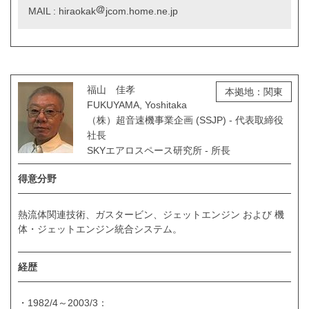
MAIL : hiraokak
jcom.home.ne.jp
福山 佳孝
本拠地：関東
FUKUYAMA, Yoshitaka
（株）超音速機事業企画 (SSJP) - 代表取締役
社長
SKYエアロスペース研究所 - 所長
得意分野
熱流体関連技術、ガスタービン、ジェットエンジン および 機
体・ジェットエンジン統合システム。
経歴
・1982/4～2003/3：