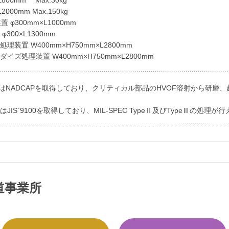
2000mm Max.150kg
 φ300mm×L1000mm
300×L1300mm
理装置 W400mm×H750mm×L2800mm
イズ処理装置 W400mm×H750mm×L2800mm
射はNADCAPを取得しており、クリティカル部品のHVOF溶射から研磨
JIS`9100を取得しており、MIL-SPEC TypeⅡ及びTypeⅢの処理が
道事業所