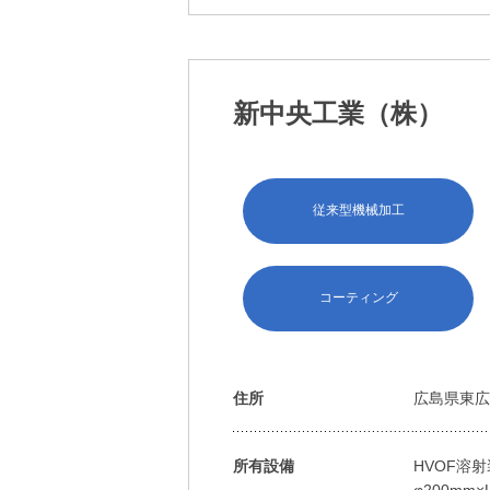
新中央工業（株）
従来型機械加工
コーティング
住所
広島県東広
所有設備
HVOF溶
φ200mm×