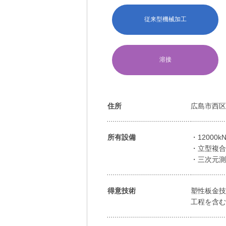
従来型機械加工
溶接
住所
広島市西区観
所有設備
・1200
・立型複合加
・三次元測定
得意技術
塑性板金技
工程を含