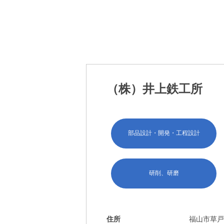
（株）井上鉄工所
部品設計・開発・工程設計
研削、研磨
住所
福山市草戸町