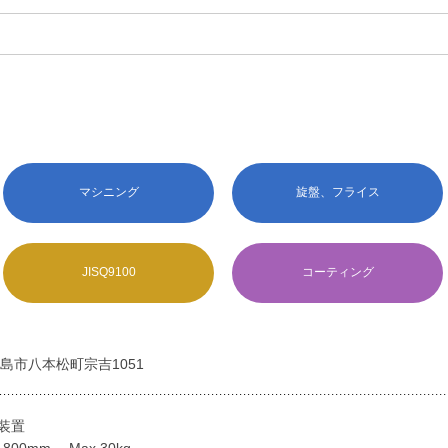
マシニング
旋盤、フライス
JISQ9100
コーティング
島市八本松町宗吉1051
射装置
L800mm Max.30kg