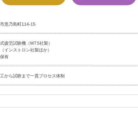
恵乃島町114-15
式疲労試験機（MTS社製）
機（インストロン社製ほか）
数保有
加工から試験まで一貫プロセス体制