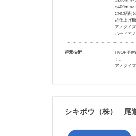
φ400mm×L
CNC研削装置
超仕上げ機 φ
アノダイズ処
ハードアノダ
得意技術
HVOF溶
す。
アノダイズは
シキボウ（株） 尾