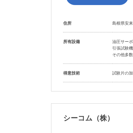
住所
島根県安来市
所有設備
油圧サーボ
引張試験
その他多
得意技術
試験片の
シーコム（株）