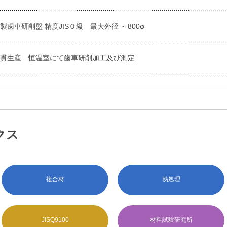
製歯車研削盤 精度JIS０級 最大外径 ～800φ
一貫生産 恒温室にて歯車研削加工及び測定
クス
複合材
熱処理
JISQ9100
材料試験研究所