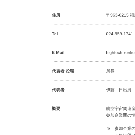
住所
〒963-021
Tel
024-959-1741
E-Mail
hightech-renke
代表者 役職
所長
代表者
伊藤 日出男
概要
航空宇宙関連
参加企業間の
※ 参加企業の
これに伴いシ