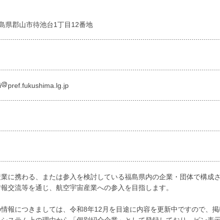
5 福島県郡山市待池台1丁目12番地
i
pref.fukushima.lg.jp
産業に携わる、または参入を検討している福島県内の企業・団体で構成
情報交流等を通じ、航空宇宙産業への参入を目指します。
情報につきましては、令和8年12月を目途に内容を更新中ですので、
ステム上の理由から「個別紹介企業」として登録しており、ピン表示