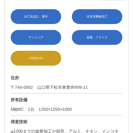
治工具設計、製作
従来型機械加工
マシニング
旋盤、フライス
JISQ9100
住所
〒744-0002 山口県下松市東豊井899-11
所有設備
5軸MC 1台 1250×1250×1000
得意技術
φ1200までの旋盤加工が得意、アルミ、チタン、インコネ