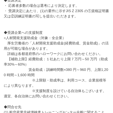
◆受講決定
・ 応募者多数の場合は選考により決定します。
・ 受講決定にあたり、(1)の要件に示すJIS Z 2305 の①資格証明書
又は②訓練証明書の写しを提出いただきます。
◆受講企業への支援制度
○人材開発支援助成金（対象：全企業）
厚生労働省の「人材開発支援助成金(経費助成、賃金助成)」の活
用が可能な場合があります。
詳細は各都道府県のハローワークにお問い合わせください。
【補助上限】経費助成：１社あたり上限７万円～50 万円（助成
率30%～60%）
賃金助成：訓練時間数×380 円～960 円、上限1,20
0 時間～1,600 時間
※上限額・助成率は、利用コース、企業規模等
により異なります。
※支援制度を設けている自治体もございます。
適宜、各自治体にお問い合わせください。
◆問合せ先
(1) 航空産業非破壊検査トレーニングセンター全般に関すること