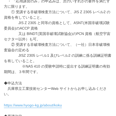
・ 「応用講習のみ」の申込みは、次のいずれかの要件を満たす
方に限ります。
① 受講する非破壊検査方法について、JIS Z 2305 レベル2 の
資格を有していること。
JIS Z 2305 と同等の資格として、ASNT(米国非破壊試験
委員会)のACCP 資格
又は BINDT(英国非破壊試験協会)のPCN 資格（航空宇宙
セクター以外）も可。
② 受講する非破壊検査方法について、（一社）日本非破壊検
査協会の定める
JISZ 2305 レベル1 及びレベル2 の訓練に係る訓練証明書
を有していること。
※NAS 410 の受験申請時に提出する訓練証明書の有効
期間は、３年間です。
◆申込方法
兵庫県立工業技術センターWeb サイトからお申し込みくださ
い。
https://www.hyogo-kg.jp/about/koku