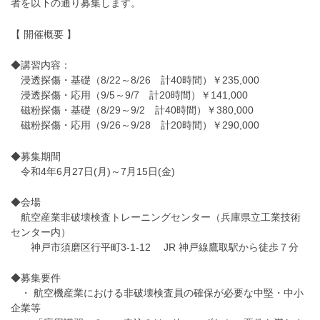
者を以下の通り募集します。
【 開催概要 】
◆講習内容：
浸透探傷・基礎（8/22～8/26 計40時間）￥235,000
浸透探傷・応用（9/5～9/7 計20時間）￥141,000
磁粉探傷・基礎（8/29～9/2 計40時間）￥380,000
磁粉探傷・応用（9/26～9/28 計20時間）￥290,000
◆募集期間
令和4年6月27日(月)～7月15日(金)
◆会場
航空産業非破壊検査トレーニングセンター（兵庫県立工業技術
センター内）
神戸市須磨区行平町3-1-12 JR 神戸線鷹取駅から徒歩７分
◆募集要件
・ 航空機産業における非破壊検査員の確保が必要な中堅・中小
企業等