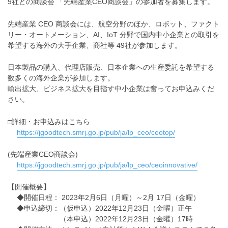
9社との商談会 「先端産業CEO商談会」の参加者を募集します。
先端産業 CEO 商談会には、航空分野のほか、ロボット、ファクト
リー・オートメーション、AI、IoT 分野で国内中小企業との取引を
希望する海外の大手企業、商社等 49社が参加します。
日本製品の購入、代理店販売、日本企業への生産委託を希望する
数多くの海外企業が参加します。
輸出拡大、ビジネス拡大を目指す中小企業は奮ってお申込みくだ
さい。
□詳細・お申込みはこちら
https://jgoodtech.smrj.go.jp/pub/ja/lp_ceo/ceotop/
(先端産業CEO商談会)
https://jgoodtech.smrj.go.jp/pub/ja/lp_ceo/ceoinnovative/
【開催概要】
◆開催日程： 2023年2月6日（月曜）～2月 17日（金曜）
◆申込締切：（仮申込）2022年12月23日（金曜）正午
（本申込）2022年12月23日（金曜）17時