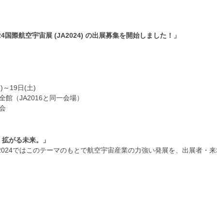
国際航空宇宙展 (JA2024) の出展募集を開始しました！」
)～19日(土)
館（JA2016と同一会場）
会
、拡がる未来。」
2024ではこのテーマのもとで航空宇宙産業の力強い発展を、出展者・
）