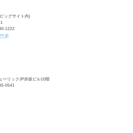
京ビッグサイト内)
1
0-1222
co.jp
ヒューリックJP赤坂ビル10階
5-0541