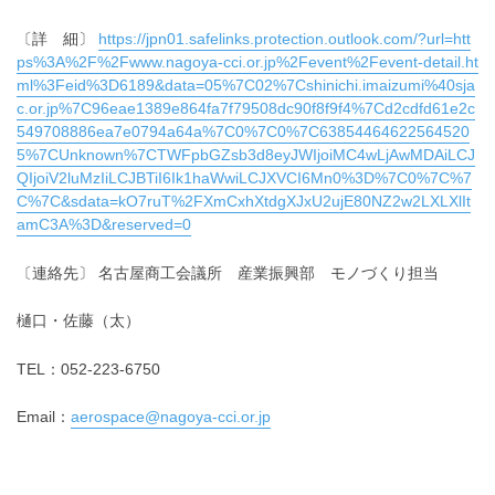
〔詳 細〕
https://jpn01.safelinks.protection.outlook.com/?url=htt
ps%3A%2F%2Fwww.nagoya-cci.or.jp%2Fevent%2Fevent-detail.ht
ml%3Feid%3D6189&data=05%7C02%7Cshinichi.imaizumi%40sja
c.or.jp%7C96eae1389e864fa7f79508dc90f8f9f4%7Cd2cdfd61e2c
549708886ea7e0794a64a%7C0%7C0%7C63854464622564520
5%7CUnknown%7CTWFpbGZsb3d8eyJWIjoiMC4wLjAwMDAiLCJ
QIjoiV2luMzIiLCJBTiI6Ik1haWwiLCJXVCI6Mn0%3D%7C0%7C%7
C%7C&sdata=kO7ruT%2FXmCxhXtdgXJxU2ujE80NZ2w2LXLXlIt
amC3A%3D&reserved=0
〔連絡先〕 名古屋商工会議所 産業振興部 モノづくり担当
樋口・佐藤（太）
TEL：052-223-6750
Email：
aerospace@nagoya-cci.or.jp