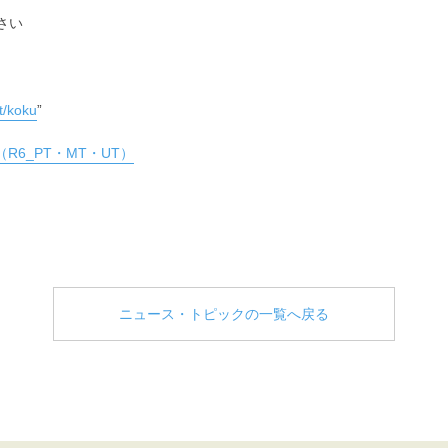
さい
t/koku
”
R6_PT・MT・UT）
ニュース・トピックの一覧へ戻る