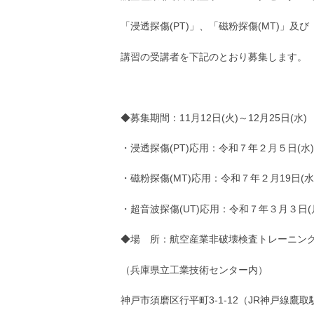
「浸透探傷(PT)」、「磁粉探傷(MT)」及び
講習の受講者を下記のとおり募集します。
◆募集期間：11月12日(火)～12月25日(水)
・浸透探傷(PT)応用：令和７年２月５日(水)
・磁粉探傷(MT)応用：令和７年２月19日(水)
・超音波探傷(UT)応用：令和７年３月３日(
◆場 所：航空産業非破壊検査トレーニン
（兵庫県立工業技術センター内）
神戸市須磨区行平町3-1-12（JR神戸線鷹取