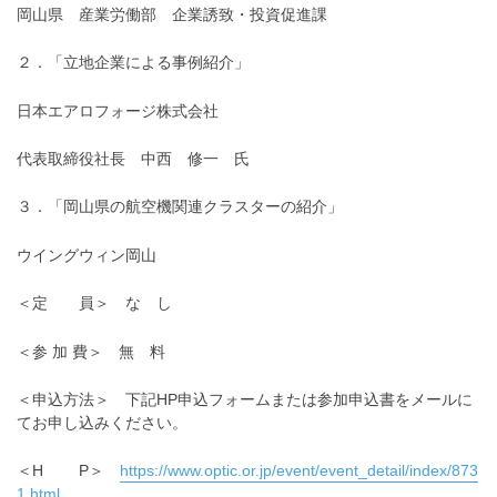
岡山県 産業労働部 企業誘致・投資促進課
２．「立地企業による事例紹介」
日本エアロフォージ株式会社
代表取締役社長 中西 修一 氏
３．「岡山県の航空機関連クラスターの紹介」
ウイングウィン岡山
＜定 員＞ な し
＜参 加 費＞ 無 料
＜申込方法＞ 下記HP申込フォームまたは参加申込書をメールに
てお申し込みください。
＜H P＞
https://www.optic.or.jp/event/event_detail/index/873
1.html